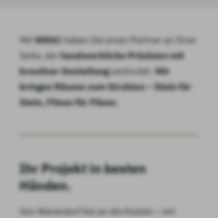
Mit
WDSC
haben Sie einen Partner an Ihrer
Seite, der
handwerkliche Präzision mit
kreativer Gestaltung
verbindet.
Wir
bringen Räume zum Strahlen – Stein für
Stein, Fliese für Fliese.
Ihr Projekt in besten
Händen.
Von Warendorf bis an die Küsten – wir