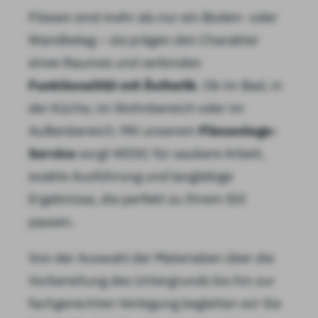
Fliesen sind mehr als nur ein Boden- oder
Wandbelag – sie prägen den Charakter
eines Raumes und verbinden
Funktionalität mit Ästhetik
. Ob im Bad, in
der Küche, im Wohnbereich oder im
Außenbereich: Mit unserem
Fliesenlege-
Service
sorgt WDSC für saubere Arbeit,
exakte Ausführung und langlebige
Ergebnisse, die perfekt zu Ihrem Stil
passen.
Von der Auswahl der Materialien über die
Vorbereitung des Untergrunds bis hin zur
fachgerechten Verlegung begleiten wir Sie