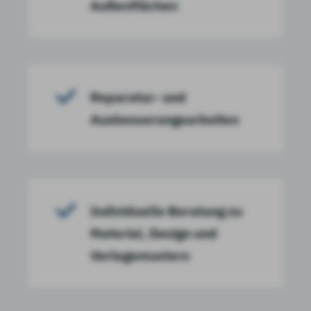
Außenflächen
Reparatur- und
Ausbesserungsarbeiten
Individuelle Beratung zu
Material, Design und
Verlegemustern