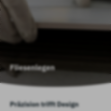
Fliesenlegen
Präzision trifft Design