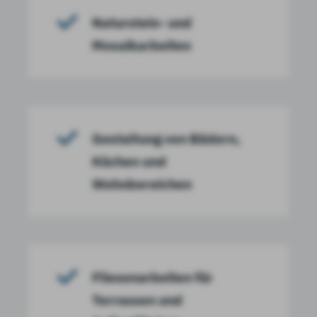
Naturstein- und
Mosaikarbeiten
Gestaltung von Bädern,
Küchen und
Wohnbereichen
Fliesenarbeiten für
Terrassen und