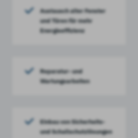
Austausch alter Fenster
und Türen für mehr
Energieeffizienz
Reparatur- und
Wartungsarbeiten
Einbau von Sicherheits-
und Schallschutzlösungen