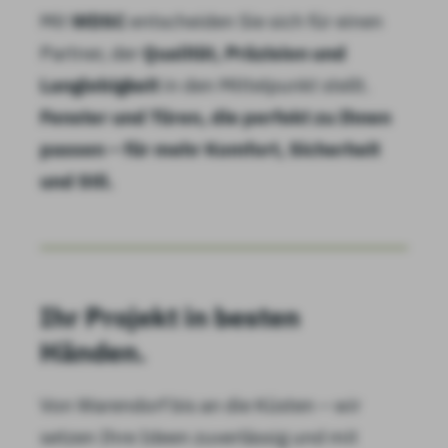
Mit
WDSC
entscheiden Sie sich für einen
Partner, der
Qualität, Präzision und
Langlebigkeit
in den Mittelpunkt stellt.
Fenster und Türen, die perfekt zu Ihnen
passen – für mehr Komfort, Sicherheit
und Stil.
Ihr Projekt in besten
Händen.
Von Warendorf bis an die Küsten – wir
setzen Ihre Ideen zuverlässig und mit