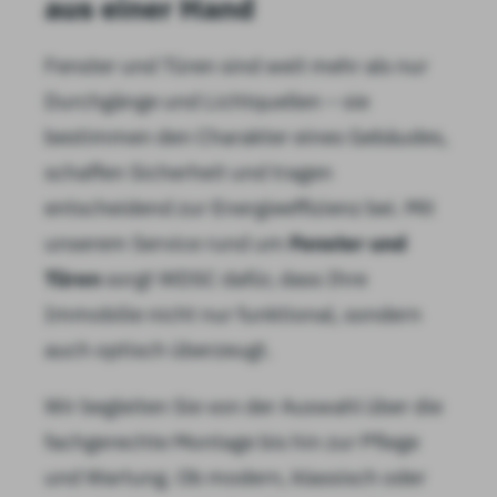
aus einer Hand
Fenster und Türen sind weit mehr als nur
Durchgänge und Lichtquellen – sie
bestimmen den Charakter eines Gebäudes,
schaffen Sicherheit und tragen
entscheidend zur Energieeffizienz bei. Mit
unserem Service rund um
Fenster und
Türen
sorgt WDSC dafür, dass Ihre
Immobilie nicht nur funktional, sondern
auch optisch überzeugt.
Wir begleiten Sie von der Auswahl über die
fachgerechte Montage bis hin zur Pflege
und Wartung. Ob modern, klassisch oder