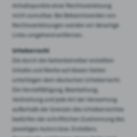
Anhaltspunkte einer Rechtsverletzung
nicht zumutbar. Bei Bekanntwerden von
Rechtsverletzungen werden wir derartige
Links umgehend entfernen.
Urheberrecht
Die durch die Seitenbetreiber erstellten
Inhalte und Werke auf diesen Seiten
unterliegen dem deutschen Urheberrecht.
Die Vervielfältigung, Bearbeitung,
Verbreitung und jede Art der Verwertung
außerhalb der Grenzen des Urheberrechtes
bedürfen der schriftlichen Zustimmung des
jeweiligen Autors bzw. Erstellers.