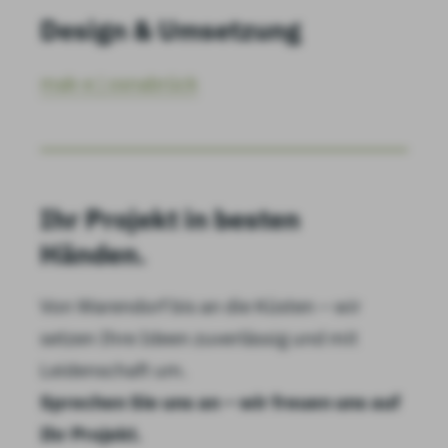
Design & Umsetzung
mak-e | osnabrück
Ihr Projekt in besten
Händen.
Von Warendorf bis an die Küsten – wir
setzen Ihre Ideen zuverlässig und mit
Leidenschaft um.
Sprechen Sie uns an – wir freuen uns auf
Ihr Projekt.