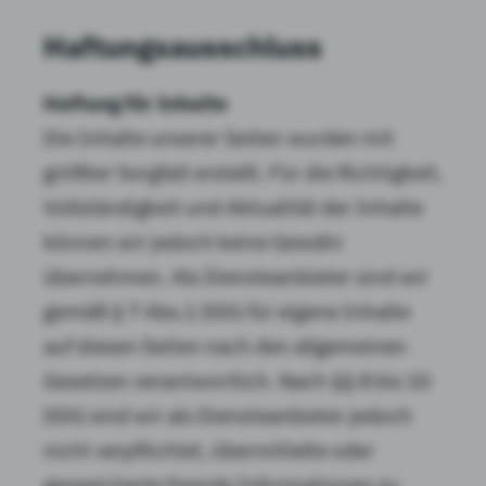
Haftungsausschluss
Haftung für Inhalte
Die Inhalte unserer Seiten wurden mit
größter Sorgfalt erstellt. Für die Richtigkeit,
Vollständigkeit und Aktualität der Inhalte
können wir jedoch keine Gewähr
übernehmen. Als Diensteanbieter sind wir
gemäß § 7 Abs.1 DDG für eigene Inhalte
auf diesen Seiten nach den allgemeinen
Gesetzen verantwortlich. Nach §§ 8 bis 10
DDG sind wir als Diensteanbieter jedoch
nicht verpflichtet, übermittelte oder
gespeicherte fremde Informationen zu