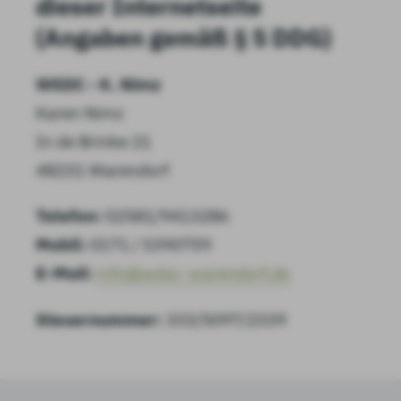
dieser Internetseite
(Angaben gemäß § 5 DDG)
WSDC - K. Nimz
Karen Nimz
In de Brinke 21
48231 Warendorf
Telefon:
02581/9413286
Mobil:
0171 / 5390759
E-Mail:
info@wdsc-warendorf.de
Steuernummer:
333/5097/2339