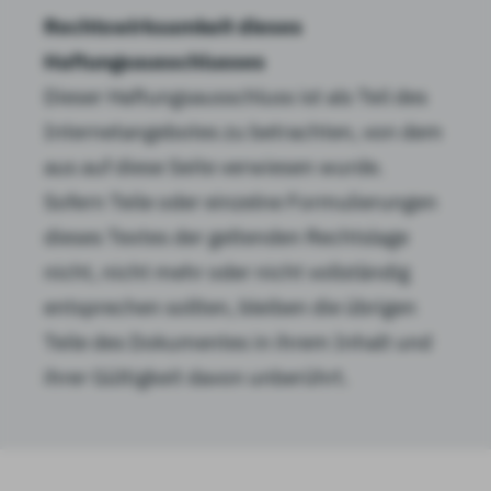
Rechtswirksamkeit dieses
Haftungsausschlusses
Dieser Haftungsausschluss ist als Teil des
Internetangebotes zu betrachten, von dem
aus auf diese Seite verwiesen wurde.
Sofern Teile oder einzelne Formulierungen
dieses Textes der geltenden Rechtslage
nicht, nicht mehr oder nicht vollständig
entsprechen sollten, bleiben die übrigen
Teile des Dokumentes in ihrem Inhalt und
ihrer Gültigkeit davon unberührt.