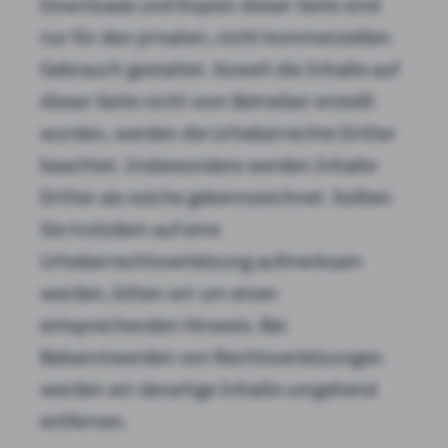
Downloads und Kopien dieser Seite sind
nur für den privaten, nicht kommerziellen
Gebrauch gestattet. Soweit die Inhalte auf
dieser Seite nicht vom Betreiber erstellt
wurden, werden die Urheberrechte Dritter
beachtet. Insbesondere werden Inhalte
Dritter als solche gekennzeichnet. Sollten
Sie trotzdem auf eine
Urheberrechtsverletzung aufmerksam
werden, bitten wir um einen
entsprechenden Hinweis. Bei
Bekanntwerden von Rechtsverletzungen
werden wir derartige Inhalte umgehend
entfernen.